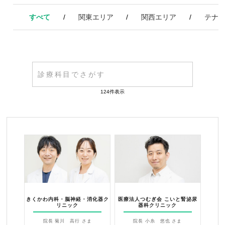
すべて
関東エリア
関西エリア
テナ
124件表示
きくかわ内科・脳神経・消化器ク
医療法人つむぎ会 こいと腎泌尿
リニック
器科クリニック
院長 菊川 高行 さま
院長 小糸 悠也 さま