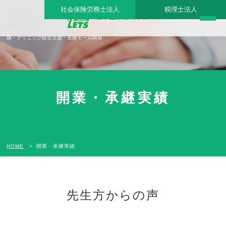
社会保険労務士法人
税理士法人
先生方からの声リスト - 日本医業総研グループ - Page 4|日本医業総研｜医院開業・承
継・クリニック経営支援・医療モール開発
開業・承継実績
HOME
開業・承継実績
先生方からの声