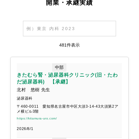
開業・承継実績
医療法人社団 林産婦人科
三国ヶ丘まんだい整形外科
481件表示
院長 藤井治子 さま
院長 万代幸司 さま
中部
きたむら腎・泌尿器科クリニック(旧・たわ
だ泌尿器科) 【承継】
北村 悠樹 先生
耳鼻咽喉科 吉田クリニック
本町クリニック 泌尿器科・内科
泌尿器科
〒460-0011 愛知県名古屋市中区大須3-14-43大須第2ア
院長 吉田尚生 さま
院長 楠本浩貴 さま
メ横ビル3階
https://kitamura-uro.com/
2026/8/1