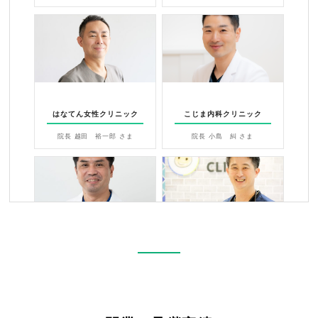
はなてん女性クリニック
こじま内科クリニック
院長 越田 裕一郎 さま
院長 小島 糾 さま
小児科・アレルギー科 かわむら
みしま内科・糖尿病クリニック
クリニック
院長 三島誉史 さま
院長 川村孝治 さま