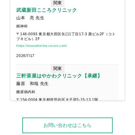
関東
武蔵新田こころクリニック
お茶の水高江洲レディースクリニ
山本 亮 先生
南雲内視鏡クリニック木更津
ック
精神科
院長 南雲 大暢 さま
院長 高江洲陽太郎 さま
〒146-0093 東京都大田区矢口1丁目17-3 壽ビル2F（コト
ブキビル）2F
https://musashinitta-cocoro.com/
2026/7/17
関東
三軒茶屋はやかわクリニック【承継】
ねりま脳神経外科
さとみ内科クリニック
藤原 和哉 先生
院長 井上剛 さま
院長 里見明俊 さま
糖尿病内科
〒154-0004 東京都世田谷区太子堂5-15-13 1階
http://www.sancha-hayakawacl.com/
2026/6/1
お問い合わせはこちら
近畿