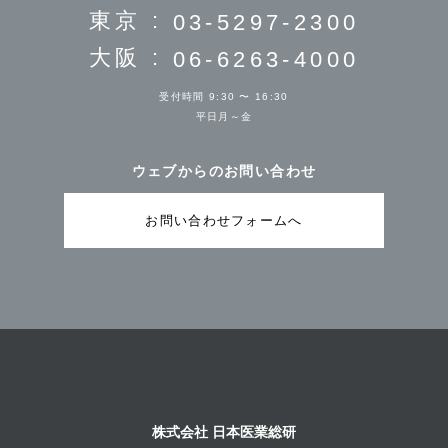
院長 田中慶介 さま
院長 佐藤昭裕 さま
東京 :
03-5297-2300
医療法人つむぎ会 こいと腎泌尿器科クリニ
ック
大阪 :
06-6263-4000
インタビュー
小糸 悠也 先生
受付時間 9:30 〜 16:30
平日月～金
泌尿器科
〒570-0079 大阪府守口市金下町2丁目3-1 文禄アベニュー
40 2階（201）
しみず整形外科
おおしま泌尿器科
ウェブからのお問い合わせ
https://koito-uro.com/
院長 清水勇人 さま
院長 大島純平 さま
お問い合わせフォームへ
2026/5/1
近畿
きくかわ内科・脳神経・消化器クリニック
インタビュー
菊川 高行 先生
きやま整形外科 痛みとリハビリ
たしま皮フ科形成外科
クリニック
内科
〒532-0002 大阪府大阪市淀川区東三国四丁目11番17号リ
院長 田島宏樹 さま
院長 木山洋之 さま
ーフコート2階
株式会社 日本医業総研
https://kikukawa-naika.com/