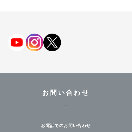
はなてん女性クリニック
川口せきや呼吸器・内科クリニッ
ク
上石神井もりもと脳神経外科
インタビュー
院長 関谷充晃 さま
院長 森本大二郎 さま
越田 裕一郎 先生
産科
〒538-0044 大阪府大阪市鶴見区放出東3-22-24 ヴェルデ放
出駅前2階
https://hanaten-cl.com/
2026/5/11
りきぞうクリニック
ちよだクリニック
北海道
院長 斎藤力三 さま
院長 眞鍋千穂 さま
医療法人社団清水クリニック（承継）
佐々木 貴志 先生
内科
お問い合わせ
〒064-0825 北海道札幌市中央区北5条西27丁目 メディッ
ク28ビル 3階
https://sapporo-sasaki-clinic.com/
2026/5/1
AMAレディースクリニック
KARADA内科クリニック
お電話でのお問い合わせ
近畿