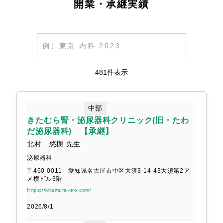
開業・承継実績
医療法人社団 林産婦人科
三国ヶ丘まんだい整形外科
481件表示
院長 藤井治子 さま
院長 万代幸司 さま
中部
きたむら腎・泌尿器科クリニック(旧・たわ
だ泌尿器科) 【承継】
北村 悠樹 先生
耳鼻咽喉科 吉田クリニック
本町クリニック 泌尿器科・内科
泌尿器科
〒460-0011 愛知県名古屋市中区大須3-14-43大須第2ア
院長 吉田尚生 さま
院長 楠本浩貴 さま
メ横ビル3階
https://kitamura-uro.com/
2026/8/1