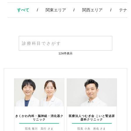
すべて
関東エリア
関西エリア
テナ
124件表示
きくかわ内科・脳神経・消化器ク
医療法人つむぎ会 こいと腎泌尿
リニック
器科クリニック
院長 菊川 高行 さま
院長 小糸 悠也 さま