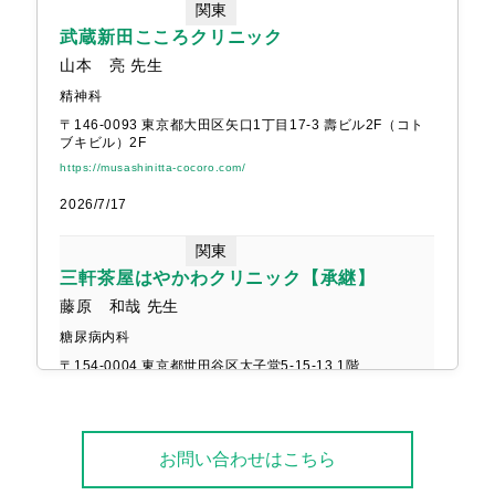
関東
武蔵新田こころクリニック
お茶の水高江洲レディースクリニ
山本 亮 先生
南雲内視鏡クリニック木更津
ック
精神科
院長 南雲 大暢 さま
院長 高江洲陽太郎 さま
〒146-0093 東京都大田区矢口1丁目17-3 壽ビル2F（コト
ブキビル）2F
https://musashinitta-cocoro.com/
2026/7/17
関東
三軒茶屋はやかわクリニック【承継】
ねりま脳神経外科
さとみ内科クリニック
藤原 和哉 先生
院長 井上剛 さま
院長 里見明俊 さま
糖尿病内科
〒154-0004 東京都世田谷区太子堂5-15-13 1階
http://www.sancha-hayakawacl.com/
2026/6/1
お問い合わせはこちら
近畿