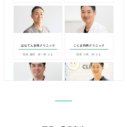
はなてん女性クリニック
こじま内科クリニック
院長 越田 裕一郎 さま
院長 小島 糾 さま
小児科・アレルギー科 かわむら
みしま内科・糖尿病クリニック
クリニック
院長 三島誉史 さま
院長 川村孝治 さま