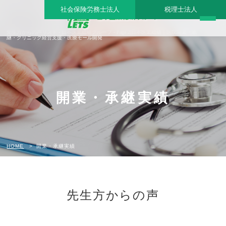
社会保険労務士法人
税理士法人
先生方からの声リスト - 日本医業総研グループ - Page 2|日本医業総研｜医院開業・承
継・クリニック経営支援・医療モール開発
開業・承継実績
HOME
開業・承継実績
先生方からの声