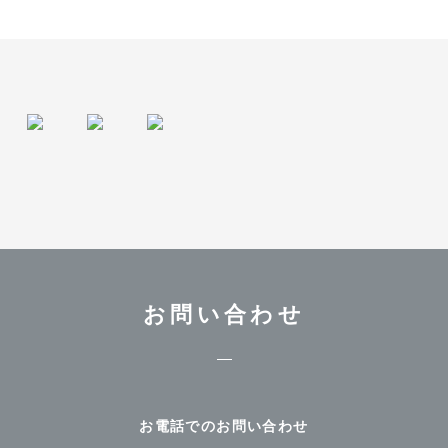
はなてん女性クリニック
川口せきや呼吸器・内科クリニッ
ク
上石神井もりもと脳神経外科
インタビュー
院長 関谷充晃 さま
院長 森本大二郎 さま
越田 裕一郎 先生
産科
〒538-0044 大阪府大阪市鶴見区放出東3-22-24 ヴェルデ放
出駅前2階
https://hanaten-cl.com/
2026/5/11
りきぞうクリニック
ちよだクリニック
北海道
院長 斎藤力三 さま
院長 眞鍋千穂 さま
医療法人社団清水クリニック（承継）
佐々木 貴志 先生
内科
お問い合わせ
〒064-0825 北海道札幌市中央区北5条西27丁目 メディッ
ク28ビル 3階
https://sapporo-sasaki-clinic.com/
2026/5/1
AMAレディースクリニック
KARADA内科クリニック
お電話でのお問い合わせ
近畿