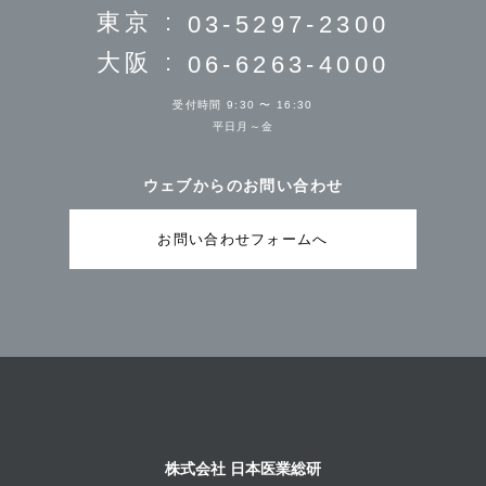
院長 田中慶介 さま
院長 佐藤昭裕 さま
東京 :
03-5297-2300
医療法人つむぎ会 こいと腎泌尿器科クリニ
ック
大阪 :
06-6263-4000
インタビュー
小糸 悠也 先生
受付時間 9:30 〜 16:30
平日月～金
泌尿器科
〒570-0079 大阪府守口市金下町2丁目3-1 文禄アベニュー
40 2階（201）
しみず整形外科
おおしま泌尿器科
ウェブからのお問い合わせ
https://koito-uro.com/
院長 清水勇人 さま
院長 大島純平 さま
お問い合わせフォームへ
2026/5/1
近畿
きくかわ内科・脳神経・消化器クリニック
インタビュー
菊川 高行 先生
きやま整形外科 痛みとリハビリ
たしま皮フ科形成外科
クリニック
内科
〒532-0002 大阪府大阪市淀川区東三国四丁目11番17号リ
院長 田島宏樹 さま
院長 木山洋之 さま
ーフコート2階
株式会社 日本医業総研
https://kikukawa-naika.com/