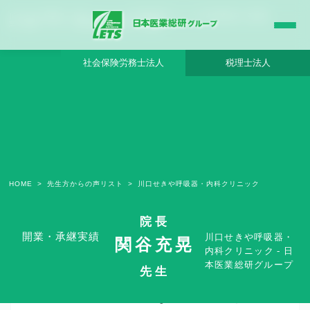
川口せきや呼吸器・内科クリニック - 日本医業総研グループ |日本医業総研｜医院開
業・承継・クリニック経営支援・医療モール開発
社会保険労務士法人
税理士法人
HOME
先生方からの声リスト
川口せきや呼吸器・内科クリニック
院長
開業・承継実績
川口せきや呼吸器・
関谷充晃
内科クリニック - 日
本医業総研グループ
高い専門性、利便性高い立地、優秀なス
先生
タッフの採用で良好な立ち上がり