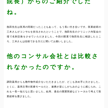
院長）からのご紹介でした
ね。
熱田先生は医局の同期だったこともあって、もう長い付き合いです。医業総研の
三木さんがコンサルを担当されたということで、熱田先生のクリニック内覧会の
場で名刺交換をさせていただきました。今回の開業で熱田先生に相談したとこ
ろ、三木さんは信頼できる方だと聞いてお願いしました。
他のコンサル会社とは比較さ
れなかったのですか。
調剤薬局からも数件物件紹介をいただきましたが、どこも決め手に欠けました。
とくに、薬局主導の医療モールだと、連携が逆にしがらみのように感じられ、こ
れも一長一短だなと思いました。結局、過去の開業実績などトータルで考えて医
業総研を選びました。