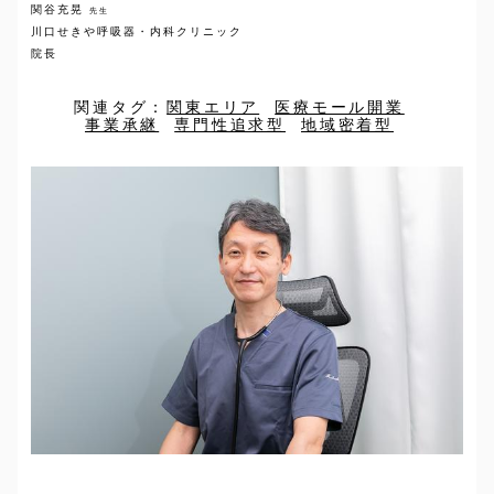
関谷充晃
先生
川口せきや呼吸器・内科クリニック
院長
関連タグ：
関東エリア
医療モール開業
事業承継
専門性追求型
地域密着型