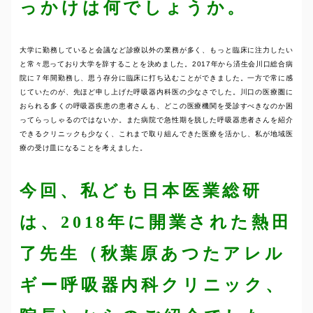
っかけは何でしょうか。
大学に勤務していると会議など診療以外の業務が多く、もっと臨床に注力したい
と常々思っており大学を辞することを決めました。2017年から済生会川口総合病
院に７年間勤務し、思う存分に臨床に打ち込むことができました。一方で常に感
じていたのが、先ほど申し上げた呼吸器内科医の少なさでした。川口の医療圏に
おられる多くの呼吸器疾患の患者さんも、どこの医療機関を受診すべきなのか困
ってらっしゃるのではないか。また病院で急性期を脱した呼吸器患者さんを紹介
できるクリニックも少なく、これまで取り組んできた医療を活かし、私が地域医
療の受け皿になることを考えました。
今回、私ども日本医業総研
は、2018年に開業された熱田
了先生（秋葉原あつたアレル
ギー呼吸器内科クリニック、