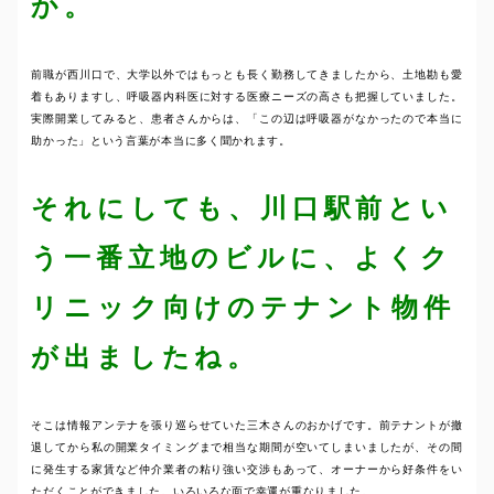
か。
前職が西川口で、大学以外ではもっとも長く勤務してきましたから、土地勘も愛
着もありますし、呼吸器内科医に対する医療ニーズの高さも把握していました。
実際開業してみると、患者さんからは、「この辺は呼吸器がなかったので本当に
助かった」という言葉が本当に多く聞かれます。
それにしても、川口駅前とい
う一番立地のビルに、よくク
リニック向けのテナント物件
が出ましたね。
そこは情報アンテナを張り巡らせていた三木さんのおかげです。前テナントが撤
退してから私の開業タイミングまで相当な期間が空いてしまいましたが、その間
に発生する家賃など仲介業者の粘り強い交渉もあって、オーナーから好条件をい
ただくことができました。いろいろな面で幸運が重なりました。