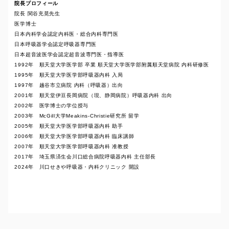
院長プロフィール
院長 関谷充晃先生
医学博士
日本内科学会認定内科医・総合内科専門医
日本呼吸器学会認定呼吸器専門医
日本超音波医学会認定超音波専門医・指導医
1992年 順天堂大学医学部 卒業 順天堂大学医学部附属順天堂病院 内科研修医
1995年 順天堂大学医学部呼吸器内科 入局
1997年 越谷市立病院 内科（呼吸器）出向
2001年 順天堂伊豆長岡病院（現、静岡病院）呼吸器内科 出向
2002年 医学博士の学位授与
2003年 McGill大学Meakins-Christie研究所 留学
2005年 順天堂大学医学部呼吸器内科 助手
2006年 順天堂大学医学部呼吸器内科 臨床講師
2007年 順天堂大学医学部呼吸器内科 准教授
2017年 埼玉県済生会川口総合病院呼吸器内科 主任部長
2024年 川口せきや呼吸器・内科クリニック 開設