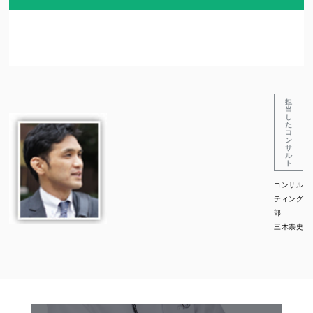
担
当
し
た
コ
ン
サ
ル
ト
コンサル
ティング
部
三木崇史