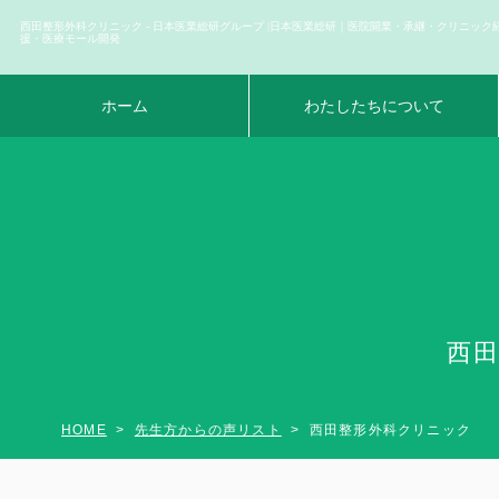
西田整形外科クリニック - 日本医業総研グループ |日本医業総研｜医院開業・承継・クリニック
援・医療モール開発
ホーム
わたしたちについて
西田
HOME
先生方からの声リスト
西田整形外科クリニック