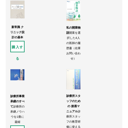
新常識 ク
私の開業物
リニック設
語
開業を選
計の基本
択した4人
の医師の履
購入す
歴書（在庫
お問い合わ
る
せ）
診療所スタ
診療所事業
ッフのため
承継のすべ
の 接遇マ
て
診療所の
ニュアル
診
承継ノウハ
療所スタッ
ウを1冊に
フの教育研
凝縮
修に使える