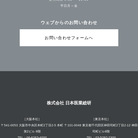
平日月～金
ウェブからのお問い合わせ
お問い合わせフォームへ
株式会社 日本医業総研
［大阪本社］
［東京本社］
〒541-0053 大阪市中央区本町2丁目2-5 本町
〒101-0048 東京都千代田区神田司町2丁目2-12 神田
第2ビル 8階
司町ビル9階
TEL：06-6263-4000
TEL：03-5297-2300