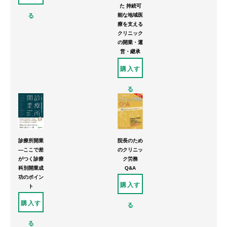
た 持続可
能な地域医
る
療を支える
クリニック
の開業・運
営・継承
購入す
る
診療所開業
院長のため
―ここで差
のクリニッ
がつく診療
ク労務
科別開業成
Q&A
功のポイン
購入す
ト
購入す
る
る