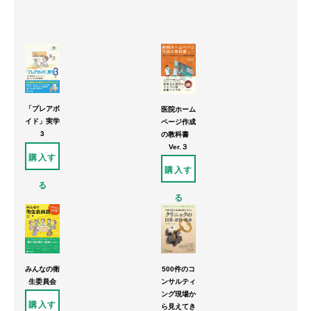
「プレアボ
医院ホーム
イド」実学
ページ作成
3
の教科書
Ver.３
購入す
購入す
る
る
みんなの衛
500件のコ
生委員会
ンサルティ
ング現場か
購入す
ら見えてき