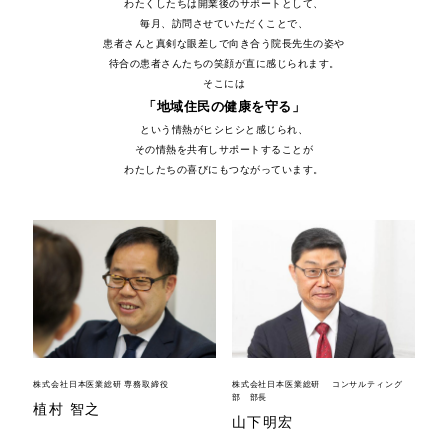
わたくしたちは開業後のサポートとして、
毎月、訪問させていただくことで、
患者さんと真剣な眼差しで向き合う院長先生の姿や
待合の患者さんたちの笑顔が直に感じられます。
そこには
「地域住民の健康を守る」
という情熱がヒシヒシと感じられ、
その情熱を共有しサポートすることが
わたしたちの喜びにもつながっています。
株式会社日本医業総研 専務取締役
株式会社日本医業総研 コンサルティング
部 部長
植村 智之
山下明宏