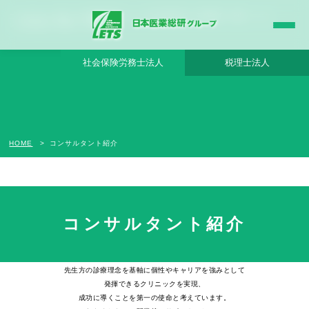
コンサルタント紹介 - 日本医業総研グループ|日本医業総研｜医院開業・承継・クリニ
ック経営支援・医療モール開発
社会保険労務士法人
税理士法人
HOME
コンサルタント紹介
いつも同じゴールを見つめる、
チームでありたい。
コンサルタント紹介
日本医業総研のコンサルタントは、
先生方の診療理念を基軸に個性やキャリアを強みとして
発揮できるクリニックを実現、
成功に導くことを第一の使命と考えています。