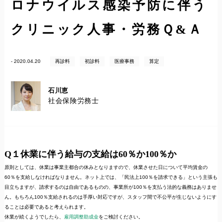
ロナウイルス感染予防に伴う
クリニック人事・労務Ｑ&Ａ
- 2020.04.20
再診料
初診料
医療事務
算定
石川恵
社会保険労務士
Q１休業に伴う給与の支給は60％か100％か
原則としては、休業は事業主都合の休みとなりますので、休業させた日について平均賃金の
60％を支給しなければなりません。ネット上では、「民法上100％を請求できる」という主張も
目立ちますが、請求するのは自由であるものの、事業所が100％を支払う法的な義務はありませ
ん。もちろん100％支給されるのは手厚い対応ですが、スタッフ間で不公平が生じないようにす
ることは必要であると考えられます。
休業が続くようでしたら、
雇用調整助成金
をご検討ください。