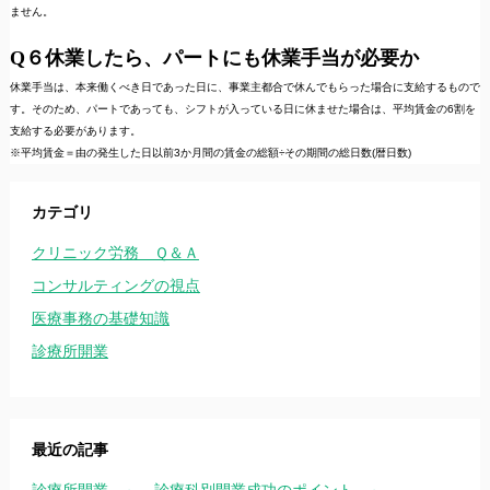
ません。
Q６休業したら、パートにも休業手当が必要か
休業手当は、本来働くべき日であった日に、事業主都合で休んでもらった場合に支給するもので
す。そのため、パートであっても、シフトが入っている日に休ませた場合は、平均賃金の6割を
支給する必要があります。
※平均賃金＝由の発生した日以前3か月間の賃金の総額÷その期間の総日数(暦日数)
カテゴリ
クリニック労務 Ｑ＆Ａ
コンサルティングの視点
医療事務の基礎知識
診療所開業
最近の記事