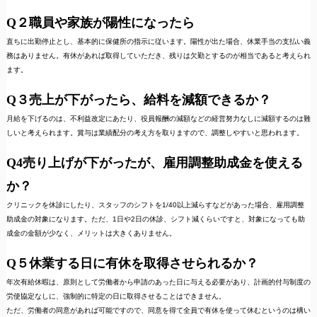
Q２職員や家族が陽性になったら
直ちに出勤停止とし、基本的に保健所の指示に従います。陽性が出た場合、休業手当の支払い義
務はありません。有休があれば取得していただき、残りは欠勤とするのが相当であると考えられ
ます。
Q３売上が下がったら、給料を減額できるか？
月給を下げるのは、不利益改定にあたり、役員報酬の減額などの経営努力なしに減額するのは難
しいと考えられます。賞与は業績配分の考え方を取りますので、調整しやすいと思われます。
Q4売り上げが下がったが、雇用調整助成金を使える
か？
クリニックを休診にしたり、スタッフのシフトを1/40以上減らすなどがあった場合、雇用調整
助成金の対象になります。ただ、1日や2日の休診、シフト減くらいですと、対象になっても助
成金の金額が少なく、メリットは大きくありません。
Q５休業する日に有休を取得させられるか？
年次有給休暇は、原則として労働者から申請のあった日に与える必要があり、計画的付与制度の
労使協定なしに、強制的に特定の日に取得させることはできません。
ただ、労働者の同意があれば可能ですので、同意を得て全員で有休を使って休むというのは構い