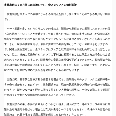
事業承継の３カ月前には実施したい、全スタッフとの個別面談
個別面談はスタッフの雇用にかかわる問題点を抽出し修正することのできる数少ない機会
です。
パート雇用が多いというクリニックの性格上、開業から承継までの期間にスタッフが何度
も入れ替わっていることが普通です。欠員を補うたびに、個別の事情に配慮した労働体系や
給与での採用が行われてきた場合などフェアなルールが運用されていないことも考えられま
す。また、現状の就業規則が、最新の労基法の要件を満たしていない可能性もありますの
で、関連法規を遵守した、全スタッフにフェアな就業規則等を作成し共有しなければなりま
せん。但し、法的に労働条件をスタッフに不利益に変更することは限定された場合にのみ認
められるとされていますので、院長都合の安易な条件切り下げはできません。勤務歴10年以
上の功労者などは時給が上昇していることも考えられます。悩ましい問題ですが、必要な人
材に対しては柔軟な対応で妥協点を見出すことも必要になります。
当面の間、基本的な診療方針を踏襲する場合でも、新院長なりのクリニックの成長戦略や
将来像を描かれているはずです。個別面談では、現在の就業状態や入職からの経緯を確認し
たうえで、新たなルールや理念に基づく望ましい人材像を説明し、十分な協議による個別的
合意のうえで新たな労働契約を締結するようにしてください。
個別面談の結果、条件の折り合いがつかない場合、個人経営で一部のスタッフの適性に問
題があり再雇用を結ばない場合など欠員が出るケースも考えられます。承継の３カ月前の面
談実施は、欠員を埋める採用の期間を想定したものだということです。