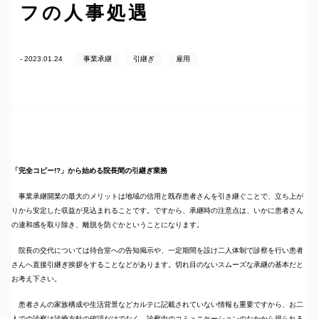
フの人事処遇
- 2023.01.24
事業承継
引継ぎ
雇用
「完全コピー!?」から始める院長間の引継ぎ業務
事業承継開業の最大のメリットは地域の信用と既存患者さんを引き継ぐことで、立ち上が
りから安定した収益が見込まれることです。ですから、承継時の注意点は、いかに患者さん
の違和感を取り除き、離脱を防ぐかということになります。
院長の交代については待合室への告知掲示や、一定期間を設け二人体制で診察を行い患者
さんへ直接引継ぎ挨拶をすることなどがあります。切れ目のないスムーズな承継の基本だと
お考え下さい。
患者さんの家族構成や生活背景などカルテに記載されていない情報も重要ですから、お二
人での診察は診療方針の確認だけでなく、診察中のコミュニケーションのなかから得られる