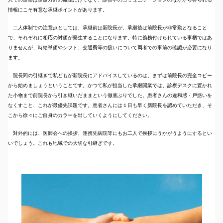
情報にこそ有意な承継ポイントがあります。
二人体制での注意点としては、承継前は新院長が、承継後は前院長が非常勤となること
で、それぞれに相応の対価が発生することになります。特に義務付けられている事柄ではあ
りませんが、時給単価やシフト、交通費等の扱いについて両者での事前の確認が必要になり
ます。
院長間の引継ぎで私どもが新院長にアドバイスしているのは、まずは前院長の完全コピー
から始めましょうということです。かつて私が担当した承継開業では、診察デスクに置かれ
た小物まで前院長から引き継いだままという徹底ぶりでした。患者さんの違和感・戸惑いを
なくすこと、これが最優先課題です。患者さんには１日も早く新院長を認めていただき、そ
こから徐々にご自身のカラーを出していくようにしてください。
対外的には、医師会への挨拶、連携先病院等にもお二人で挨拶にうかがうようにするとい
いでしょう。これも地域での大切な引継ぎです。