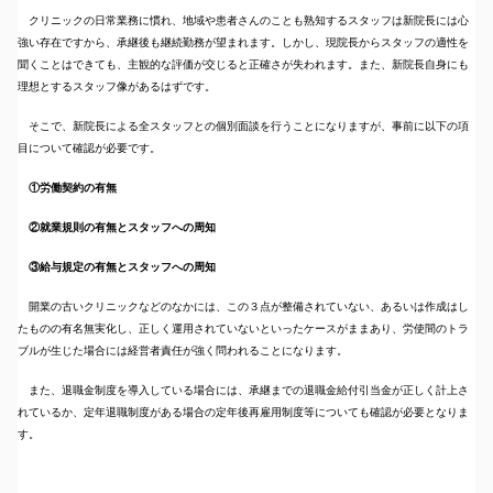
クリニックの日常業務に慣れ、地域や患者さんのことも熟知するスタッフは新院長には心
強い存在ですから、承継後も継続勤務が望まれます。しかし、現院長からスタッフの適性を
聞くことはできても、主観的な評価が交じると正確さが失われます。また、新院長自身にも
理想とするスタッフ像があるはずです。
そこで、新院長による全スタッフとの個別面談を行うことになりますが、事前に以下の項
目について確認が必要です。
①労働契約の有無
②就業規則の有無とスタッフへの周知
③給与規定の有無とスタッフへの周知
開業の古いクリニックなどのなかには、この３点が整備されていない、あるいは作成はし
たものの有名無実化し、正しく運用されていないといったケースがままあり、労使間のトラ
ブルが生じた場合には経営者責任が強く問われることになります。
また、退職金制度を導入している場合には、承継までの退職金給付引当金が正しく計上さ
れているか、定年退職制度がある場合の定年後再雇用制度等についても確認が必要となりま
す。