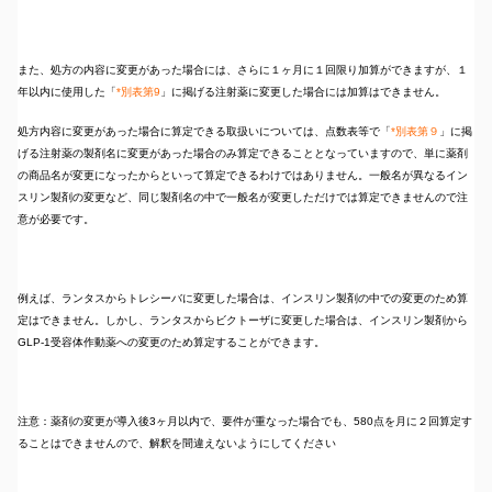
また、処方の内容に変更があった場合には、さらに１ヶ月に１回限り加算ができますが、１
年以内に使用した「
*別表第9
」に掲げる注射薬に変更した場合には加算はできません。
処方内容に変更があった場合に算定できる取扱いについては、点数表等で「
*別表第９
」に掲
げる注射薬の製剤名に変更があった場合のみ算定できることとなっていますので、単に薬剤
の商品名が変更になったからといって算定できるわけではありません。一般名が異なるイン
スリン製剤の変更など、同じ製剤名の中で一般名が変更しただけでは算定できませんので注
意が必要です。
例えば、ランタスからトレシーバに変更した場合は、インスリン製剤の中での変更のため算
定はできません。しかし、ランタスからビクトーザに変更した場合は、インスリン製剤から
GLP-1受容体作動薬への変更のため算定することができます。
注意：薬剤の変更が導入後3ヶ月以内で、要件が重なった場合でも、580点を月に２回算定す
ることはできませんので、解釈を間違えないようにしてください