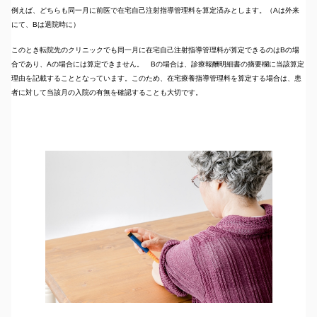
例えば、どちらも同一月に前医で在宅自己注射指導管理料を算定済みとします。（Aは外来
にて、Bは退院時に）
このとき転院先のクリニックでも同一月に在宅自己注射指導管理料が算定できるのはBの場
合であり、Aの場合には算定できません。 Bの場合は、診療報酬明細書の摘要欄に当該算定
理由を記載することとなっています。このため、在宅療養指導管理料を算定する場合は、患
者に対して当該月の入院の有無を確認することも大切です。