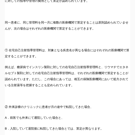
に対しての指導や管理の費用として算定が認められています。
同一患者に、同じ管理料を同一月に複数の医療機関で算定することは原則認められていませ
んが、次の場合はそれぞれの医療機関で算定することができます。
① 在宅自己注射指導管理料は、対象となる疾患名が異なる場合にはそれぞれの医療機関で算
定することができます。
例えば、糖尿病でインスリン製剤に対しての在宅自己注射指導管理料と、リウマチでエタネ
ルセプト製剤に対しての在宅自己注射指導管理料は、それぞれの医療機関で算定することが
認められています。ただし、この場合にあっては、相互の保険医療機関において処方されて
いる注射薬等を把握することも定められています。
② 外来診療のクリニックに患者が月の途中で転院してきた場合、
A．前医でも外来にて通院していた場合と、
B．入院していて退院後に転院してきた場合とでは、算定が異なります。