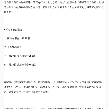
は当院で自己注射の指導、管理を行うこととなる」など、他院からの継続管理であることが
分かるような内容の詳記があれば、初診の日から算定することも可能であり審査でも認めら
れます。
■算定する点数は
１ 複雑な場合
1230点
２ １以外の場合
イ）月27回以下の場合
650点
ロ）月28回以上の場合
750点
在宅自己注射指導管理料１の「複雑な場合」は、間歇注入シリンジポンプを用いて在宅自己
注射を行っている患者について、診察を行った上で、ポンプの状態、投与量等について確
認・調整等を行った場合に算定できます。