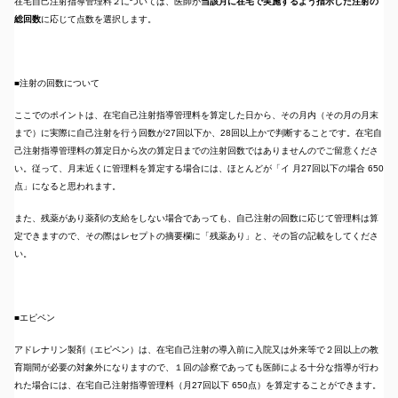
在宅自己注射指導管理料２については、医師が
当該月に在宅で実施するよう指示した注射の
総回数
に応じて点数を選択します。
■注射の回数について
ここでのポイントは、在宅自己注射指導管理料を算定した日から、その月内（その月の月末
まで）に実際に自己注射を行う回数が27回以下か、28回以上かで判断することです。在宅自
己注射指導管理料の算定日から次の算定日までの注射回数ではありませんのでご留意くださ
い。従って、月末近くに管理料を算定する場合には、ほとんどが「イ 月27回以下の場合 650
点」になると思われます。
また、残薬があり薬剤の支給をしない場合であっても、自己注射の回数に応じて管理料は算
定できますので、その際はレセプトの摘要欄に「残薬あり」と、その旨の記載をしてくださ
い。
■エピペン
アドレナリン製剤（エピペン）は、在宅自己注射の導入前に入院又は外来等で２回以上の教
育期間が必要の対象外になりますので、１回の診察であっても医師による十分な指導が行わ
れた場合には、在宅自己注射指導管理料（月27回以下 650点）を算定することができます。