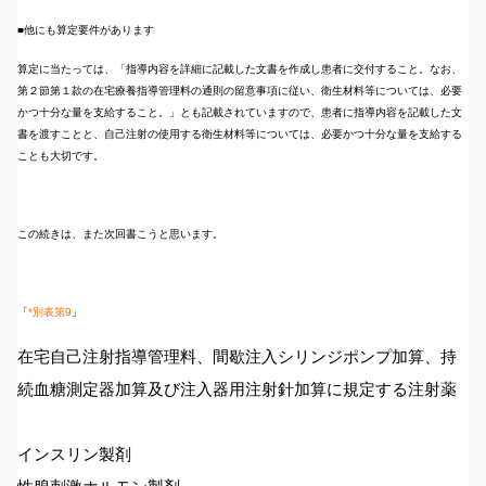
■他にも算定要件があります
算定に当たっては、「指導内容を詳細に記載した文書を作成し患者に交付すること。なお、
第２節第１款の在宅療養指導管理料の通則の留意事項に従い、衛生材料等については、必要
かつ十分な量を支給すること。」とも記載されていますので、患者に指導内容を記載した文
書を渡すことと、自己注射の使用する衛生材料等については、必要かつ十分な量を支給する
ことも大切です。
この続きは、また次回書こうと思います。
「
*別表第9
」
在宅自己注射指導管理料、間歇注入シリンジポンプ加算、持
続血糖測定器加算及び注入器用注射針加算に規定する注射薬
インスリン製剤