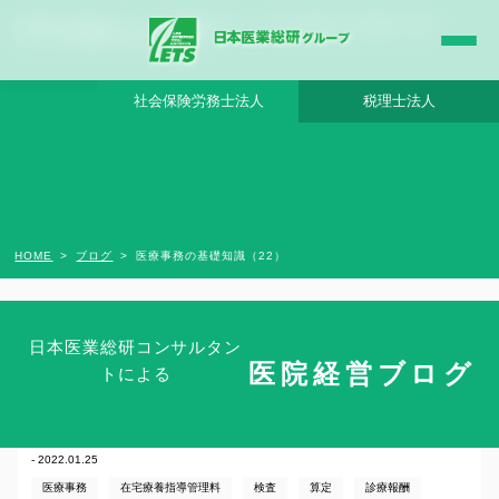
医療事務の基礎知識（22） - 日本医業総研グループ |日本医業総研｜医院開業・承継・
クリニック経営支援・医療モール開発
社会保険労務士法人
税理士法人
HOME
ブログ
医療事務の基礎知識（22）
日本医業総研コンサルタン
医院経営ブログ
トによる
医療事務の基礎知識（22）
- 2022.01.25
医療事務
在宅療養指導管理料
検査
算定
診療報酬