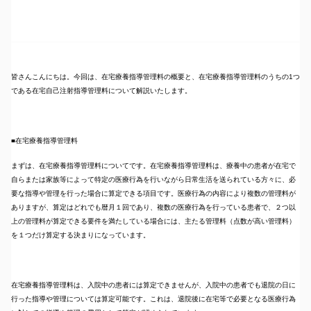
皆さんこんにちは。今回は、在宅療養指導管理料の概要と、在宅療養指導管理料のうちの1つ
である在宅自己注射指導管理料について解説いたします。
■在宅療養指導管理料
まずは、在宅療養指導管理料についてです。在宅療養指導管理料は、療養中の患者が在宅で
自らまたは家族等によって特定の医療行為を行いながら日常生活を送られている方々に、必
要な指導や管理を行った場合に算定できる項目です。医療行為の内容により複数の管理料が
ありますが、算定はどれでも暦月１回であり、複数の医療行為を行っている患者で、２つ以
上の管理料が算定できる要件を満たしている場合には、主たる管理料（点数が高い管理料）
を１つだけ算定する決まりになっています。
在宅療養指導管理料は、入院中の患者には算定できませんが、入院中の患者でも退院の日に
行った指導や管理については算定可能です。これは、退院後に在宅等で必要となる医療行為