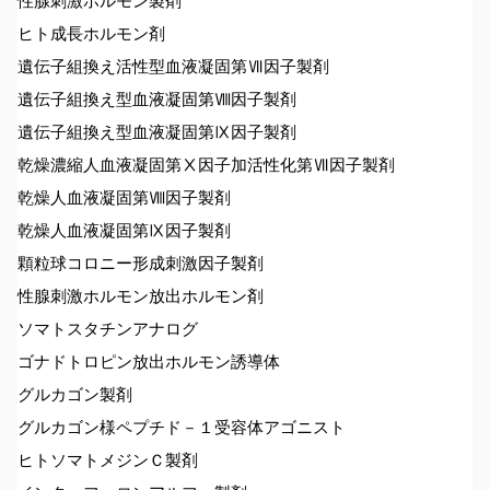
性腺刺激ホルモン製剤
ヒト成長ホルモン剤
遺伝子組換え活性型血液凝固第Ⅶ因子製剤
遺伝子組換え型血液凝固第Ⅷ因子製剤
遺伝子組換え型血液凝固第Ⅸ因子製剤
乾燥濃縮人血液凝固第Ⅹ因子加活性化第Ⅶ因子製剤
乾燥人血液凝固第Ⅷ因子製剤
乾燥人血液凝固第Ⅸ因子製剤
顆粒球コロニー形成刺激因子製剤
性腺刺激ホルモン放出ホルモン剤
ソマトスタチンアナログ
ゴナドトロピン放出ホルモン誘導体
グルカゴン製剤
グルカゴン様ペプチド－１受容体アゴニスト
ヒトソマトメジンＣ製剤