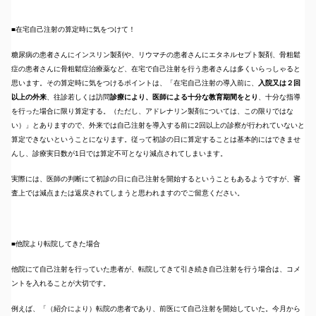
■在宅自己注射の算定時に気をつけて！
糖尿病の患者さんにインスリン製剤や、リウマチの患者さんにエタネルセプト製剤、骨粗鬆
症の患者さんに骨粗鬆症治療薬など、在宅で自己注射を行う患者さんは多くいらっしゃると
思います。その算定時に気をつけるポイントは、「在宅自己注射の導入前に、
入院又は２回
以上の外来
、往診若しくは訪問
診療により、医師による十分な教育期間をとり
、十分な指導
を行った場合に限り算定する。（ただし、アドレナリン製剤については、この限りではな
い）」とありますので、外来では自己注射を導入する前に2回以上の診察が行われていないと
算定できないということになります。従って初診の日に算定することは基本的にはできませ
んし、診療実日数が1日では算定不可となり減点されてしまいます。
実際には、医師の判断にて初診の日に自己注射を開始するということもあるようですが、審
査上では減点または返戻されてしまうと思われますのでご留意ください。
■他院より転院してきた場合
他院にて自己注射を行っていた患者が、転院してきて引き続き自己注射を行う場合は、コメ
ントを入れることが大切です。
例えば、「（紹介により）転院の患者であり、前医にて自己注射を開始していた。今月から