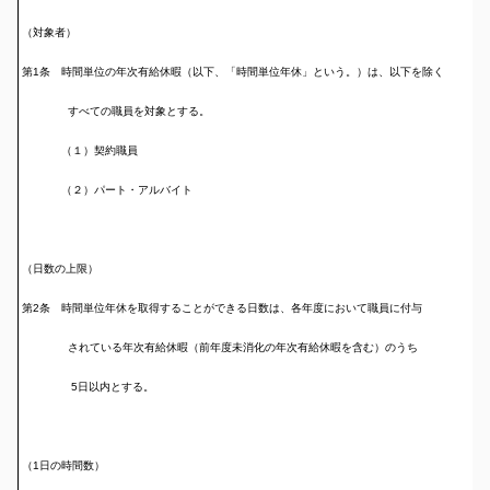
（対象者）
第1条 時間単位の年次有給休暇（以下、「時間単位年休」という。）は、以下を除く
すべての職員を対象とする。
（１）契約職員
（２）パート・アルバイト
（日数の上限）
第2条 時間単位年休を取得することができる日数は、各年度において職員に付与
されている年次有給休暇（前年度未消化の年次有給休暇を含む）のうち
5日以内とする。
（1日の時間数）