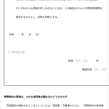
のいずれからも異議の申し出がないときは、この協定はさらに1年間有効期間を
延長するものとし、以降も同様とする。
令和 年 月 日
〇〇クリニック
院長 〇〇 〇〇 印
職員代表 〇〇 〇〇 
時間単位の取得は、それを使用者が認めるかどうかがカギ
労使協定が締結されているということは、使用者・労働者がともに、「時間単位の有給取