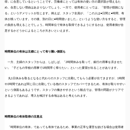
得」に合意しているということです。労働者にとっては有休の使い方の選択肢が増えるた
め、合意しない理由はあまりないでしょう。一方で、使用者にとっては、「管理が煩雑にな
る」というデメリットが生じます。例えば、スタッフ全員が、「この人は●日間と●時間、有
休が残っています。その後、別の日に●時間使いました」というような使い方をすると、管理
の負担も増えることでしょう。時間単位で有休を取得できるようにするかは、使用者側が合
意するかどうかによるところが大きいといえます。
時間単位の有休は主婦にとって有り難い側面も
一方、主婦のスタッフからは、しばしば、「2時間休みを取って、銀行の用事を済ませた
い」「子どもの学校の用事で1時間早く帰りたい」といった要望が出ることがあります。
丸1日休みを取るとなると代わりのスタッフに出勤してもらう必要が出てきますが、1時間
や2時間であれば同じ日に出勤している他のスタッフでカバーできるため、有休が取りやすい
という側面もあるようです。スタッフの働きやすさという観点では、管理の問題がクリアで
きるようであれば、導入を検討する余地はあると考えられます。
時間単位の有休取得の注意点
「時間単位の有休」であっても有休であるため、事業の正常な運営を妨げる場合は使用者