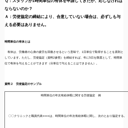
Ｑ：
スタッフが1時間単位の有休を申請してきたが、応じなければ
ならないのか？
Ａ：労使協定の締結により、合意していない場合は、必ずしも与
える必要はありません。
時間単位の有休とは
有休は、労働者の心身の疲労を回復させるという意味で、1日単位で取得することを原則と
しています。ただし、労使協定（資料2参照）を締結すれば、年に5日を限度として、時間単
位で有休を与えることができます（分単位で与えることはできません）。
資料２ 労使協定のサンプル
時間単位の年次有給休暇に関する労使協定 例
〇〇クリニックと職員代表○○○○は、時間単位の年次有給休暇に関し、次のとおり協定する。