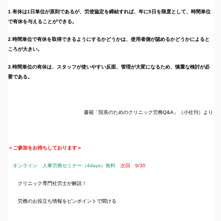
1.
有休は1日単位が原則であるが、労使協定を締結すれば、年に5日を限度として、時間単位
で有休を与えることができる。
2.
時間単位で有休を取得できるようにするかどうかは、使用者側が認めるかどうかによると
ころが大きい。
3.
時間単位の有休は、スタッフが使いやすい反面、管理が大変になるため、慎重な検討が必
要である。
書籍「院長のためのクリニック労務Q&A」（小社刊）より
＜ご参加をお待ちしております＞
オンライン 人事労務セミナー（4days）無料
次回 9/30
クリニック専門社労士が解説！
労務のお役立ち情報をピンポイントで聞ける