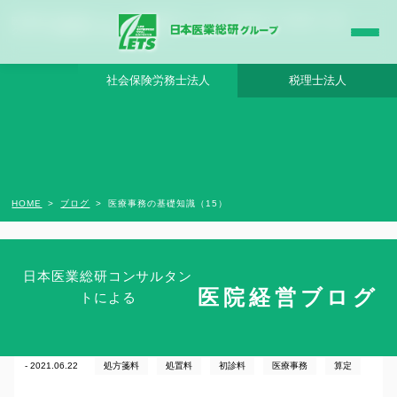
医療事務の基礎知識（15） - 日本医業総研グループ |日本医業総研｜医院開業・承継・
クリニック経営支援・医療モール開発
社会保険労務士法人
税理士法人
HOME
ブログ
医療事務の基礎知識（15）
日本医業総研コンサルタン
医院経営ブログ
トによる
医療事務の基礎知識（15）
- 2021.06.22
処方箋料
処置料
初診料
医療事務
算定