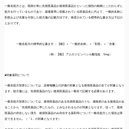
一般名処方とは、医師が単に先発医薬品か後発医薬品かといった個別の銘柄にこだわらずに
処方を行っているものであり、薬価基準に収載されている医薬品名に代えて、一般的名称に
剤形および含量を付加した処方箋の記載方法です。推奨されている標準的な書き方は下記の
とおりです。
一般名処方の標準的な書き方 ：【般】＋「一般的名称」＋「剤形」＋「含量」
（例：【般】 アムロジピンベシル酸塩錠 5mg）
■対象薬剤について
一般名処方加算1については、診療報酬上の評価の対象となる後発医薬品の全てが対象となり
ます。処方箋には、先発医薬品のない後発医薬品も一般名で記載する必要があります。
一般名処方加算2については、後発医薬品のある先発医薬品のうち、価格差のある後発品があ
ることから「先発医薬品に準じたもの」とみなされるものが対象となります。従って、後発
医薬品の存在しない漢方、後発医薬品のみ存在する薬剤等について一般名処方した場合は算
定できません。（「1」の対象となります）