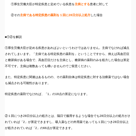
①厚生労働大臣が特定疾患と定めている疾患を
主病とする
患者に対して
②その
主病である特定疾患の薬剤を１回に28日分以上処方
した場合
■①②を解説
①厚生労働大臣が定める疾患があればよいというわけではありません。主病でなければ減点
されてしまいます。「主病である特定疾患の薬剤を」ということですから、例えば高血圧症
と糖尿病がある場合で、高血圧症だけを主病とし、糖尿病の薬剤のみを処方した場合は算定
不可です。主病は複数あっても構いませんのでご留意ください。
また、特定疾患に関連はあるものの、その薬剤自体は特定疾患に対する治療薬ではない場合
も減点される可能性があります。
特定疾患の薬剤でなければ、「1」の18点の算定になります。
②１回につき28日分以上の処方とは、隔日で服用するような場合でも28日分以上の処方がさ
れていれば「2」が算定できますし、吸入薬などの外用薬であっても１回につき28日分以上
が処方されていれば「2」の66点が算定できます。