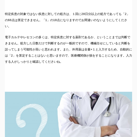
特定疾患の対象ではない疾患に対しての処方は、１回に28日分以上の処方であっても「2」
の66点は算定できません。「1」の18点になりますのでお間違いのないようにしてくださ
い。
電子カルテやレセコンの多くは、特定疾患に対する薬剤であるか、ということまでは判断で
きません。処方した日数だけで判断するのが一般的ですので、機械任せにしていると判断を
誤ってしまう可能性が高いと思われます。また、外用薬は全量×１と入力するため、自動的に
は「2」を算定することはないと思いますので、医療機関側が損をすることになります。入力
する人がしっかりと確認してくださいね。