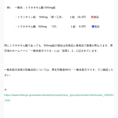
例） 一般名：トラネキサム酸 500mg錠
・トランサミン錠 500mg 「第一三共」 １錠 16.2円
先
発品
・トラネキサム酸 500mg 「YD」 １錠 9.5円
後
発品
同じトラネキサム酸であっても、500mg錠の場合は先発品と後発品で薬価が異なります。厚
労省のホームページ「一般名処方マスタ」には「加算1．2」と記されています。
一般名処方加算の対象品目については、厚生労働省HPの「一般名処方マスタ」でご確認くだ
さい。
※
https://www.mhlw.go.jp/seisakunitsuite/bunya/kenkou_iryou/iryouhoken/shohosen_200401
.html