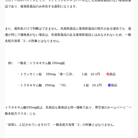
カロナールやバイアスピリン、マグミットやメチコバールなども先発医薬品のない後発医薬
品であり、後発医薬品のみ存在する薬剤になります。
また、薬剤名だけで判断はできません。先発医薬品と後発医薬品の両方がある場合でも、薬
価が同じで価格差がない場合は、先発医薬品のある後発医薬品とはみなされないため、一般
名処方加算「2」の対象とはなりません。
例） 一般名：トラネキサム酸 250mg錠
・トランサミン錠 250mg 「第一三共」 １錠 10.1円
先
発品
・トラネキサム酸 250mg 「YD」 １錠 10.1円
後
発品
トラネキサム酸250mg錠は、先発品も後発品も同一価格であり、厚労省のホームページ「一
般名処方マスタ」にも
「加算1」と記されていますので、一般名処方加算「2」の対象とはなりません。