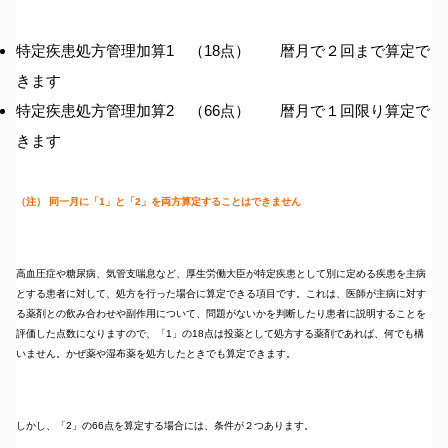
特定疾患処方管理加算1 （18点） 暦月で２回まで算定で
きます
特定疾患処方管理加算2 （66点） 暦月で１回限り算定で
きます
（注） 同一月に「1」と「2」を両方算定することはできません
高血圧症や糖尿病、気管支喘息など、厚生労働大臣が特定疾患として別に定める疾患を主病
とする患者に対して、処方を行った場合に算定できる項目です。これは、医師が主病に対す
る薬剤との飲み合わせや副作用について、問題がないかを判断したり患者に説明することを
評価した点数になりますので、「1」の18点は投薬として処方する薬剤であれば、何でも構
いません。かぜ薬や湿布薬を処方したときでも算定できます。
しかし、「2」の66点を算定する場合には、条件が２つあります。