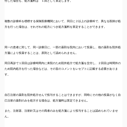
付した場合も、処方箋料は １回として算定します。
複数の診療科を標榜する保険医療機関において、同日に２以上の診療科で、異なる医師が処
方を行った場合は、それぞれの処方につき処方箋料を算定することができます。
同一の患者に対して、同一診療日に、一部の薬剤を院内において投薬し、他の薬剤を院外処
方箋により投薬することは、原則として認められません。
同日再診で１回目は診療時間内に来院のため院外処方で処方箋を交付し、２回目は時間外の
ため院内処方を行った場合などは、その旨のコメントをレセプトに記載する必要がありま
す。
自己注射の薬剤を院外処方せんで投与することはできますが、同時にその他の投薬がなく自
己注射の薬剤のみを処方する場合は、処方箋料は算定できません。
また、注射器、注射針又はその両者のみを処方箋により投与することは認められていませ
ん。