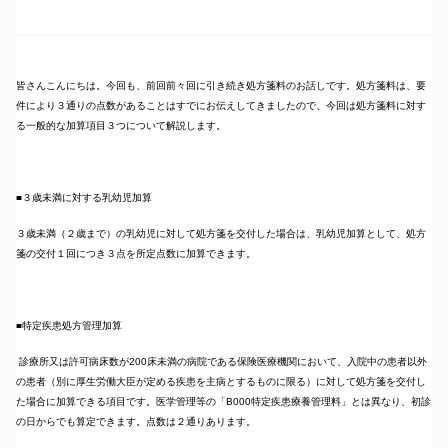
皆さんこんにちは。今回も、前回前々回に引き続き処方箋料のお話しです。処方箋料は、要
件により３通りの点数があることはすでにお伝えしてきましたので、今回は処方箋料に対す
る一般的な加算項目３つについて解説します。
■３歳未満に対する乳幼児加算
３歳未満（２歳まで）の乳幼児に対して処方箋を交付した場合は、乳幼児加算として、処方
箋の交付１回につき３点を所定点数に加算できます。
■特定疾患処方管理加算
診療所又は許可病床数が200床未満の病院である保険医療機関において、入院中の患者以外
の患者（別に厚生労働大臣が定める疾患を主病とするものに限る）に対して処方箋を交付し
た場合に加算できる項目です。医学管理等の「B000特定疾患療養管理料」とは異なり、初診
の日からでも算定できます。点数は２通りあります。