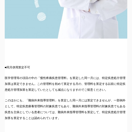
■同月併用算定不可
医学管理等の項目の中の「慢性疼痛疾患管理料」を算定した同一月には、特定疾患処方管理
加算は算定できません。この管理料を初めて算定する月の、管理料を算定する以前に特定疾
患処方管理加算を算定していたとしても減点になりますのでご留意ください。
このほかにも、「難病外来指導管理料」を算定した同一月には算定できませんが、一部例外
として、特定疾患療養管理料の対象疾患でもあり、難病外来指導管理料の対象疾患でもある
疾患を主病としている患者については、難病外来指導管理料を算定して、特定疾患処方管理
加算を算定することは認められています。