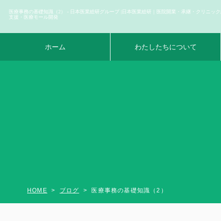
医療事務の基礎知識（2） - 日本医業総研グループ |日本医業総研｜医院開業・承継・クリニッ
支援・医療モール開発
ホーム
わたしたちについて
HOME
ブログ
医療事務の基礎知識（2）