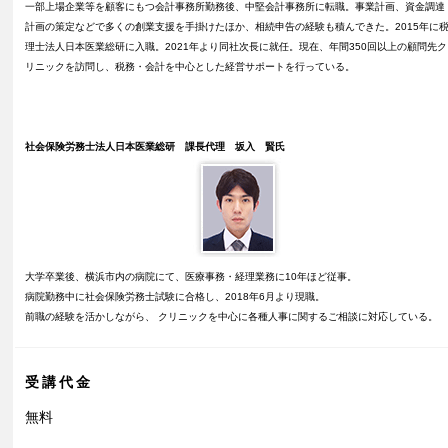
一部上場企業等を顧客にもつ会計事務所勤務後、中堅会計事務所に転職。事業計画、資金調達
計画の策定などで多くの創業支援を手掛けたほか、相続申告の経験も積んできた。2015年に
理士法人日本医業総研に入職。2021年より同社次長に就任。現在、年間350回以上の顧問先ク
リニックを訪問し、税務・会計を中心とした経営サポートを行っている。
社会保険労務士法人日本医業総研 課長代理 坂入 賢氏
大学卒業後、横浜市内の病院にて、医療事務・経理業務に10年ほど従事。
病院勤務中に社会保険労務士試験に合格し、2018年6月より現職。
前職の経験を活かしながら、 クリニックを中心に各種人事に関するご相談に対応している。
受講代金
無料