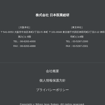
株式会社 日本医業総研
［大阪本社］
［東京本社］
〒541-0053 大阪市中央区本町2丁目2-5 本町
〒101-0048 東京都千代田区神田司町2丁目2-12 神田
第2ビル 8階
司町ビル9階
TEL：06-6263-4000
TEL：03-5297-2300
FAX：06-6263-4888
FAX：03-5297-2301
会社概要
個人情報保護方針
プライバシーポリシー
Copyright c Nihon Igyo Soken. All rights reserved.