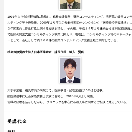
1995年より会計事務所に勤務し、税務会計業務、財務コンサルティング、病医院の経営コン
ルティング等を経験後、2000年より厚生労働省外郭団体シンクタンク「医療経済研究機構」
２年間出向し厚生行政に関する経験を積む。 その後、平成１４年より株式会社日本医業総研
て医師の開業支援コンサルティング事業に関わり、現在は、コンサルティング部のマネージャ
ーとして、会社として約３００件の開業コンサルティング業務全般に関与している。
社会保険労務士法人日本医業総研 課長代理 坂入 賢氏
大学卒業後、横浜市内の病院にて、医療事務・経理業務に10年ほど従事。
病院勤務中に社会保険労務士試験に合格し、2018年6月より現職。
前職の経験を活かしながら、 クリニックを中心に各種人事に関するご相談に対応している。
受講代金
無料