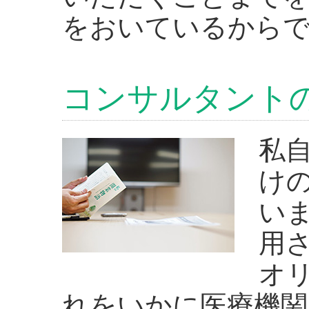
をおいているから
コンサルタント
私
け
い
用
オ
れをいかに医療機関